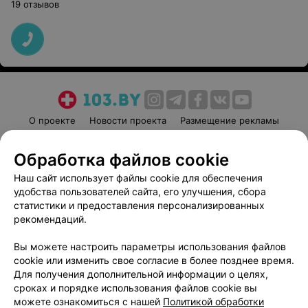
19 отзывов
О проекте
Новости проекта
Размещение рекламы
Медицинский маркетинг
Публичный договор
Обработка файлов cookie
Пользовательское соглашение
Способы оплаты
Наш сайт использует файлы cookie для обеспечения
Вакансии
Партнеры
удобства пользователей сайта, его улучшения, сбора
Написать руководителю 103.by
статистики и предоставления персонализированных
Написать в поддержку
рекомендаций.
Персональные настройки cookie
Вы можете настроить параметры использования файлов
Обработка персональных данных
cookie или изменить свое согласие в более позднее время.
Для получения дополнительной информации о целях,
сроках и порядке использования файлов cookie вы
можете ознакомиться с нашей
Политикой обработки