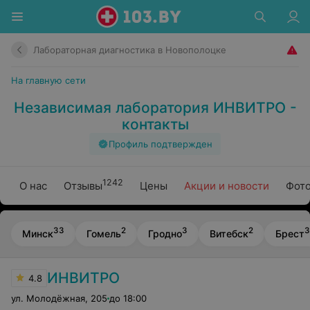
Лабораторная диагностика в Новополоцке
На главную сети
Независимая лаборатория ИНВИТРО -
контакты
Профиль подтвержден
1242
О нас
Отзывы
Цены
Акции и новости
Фото
33
2
3
2
3
Минск
Гомель
Гродно
Витебск
Брест
ИНВИТРО
4.8
ул. Молодёжная
,
205
до 18:00