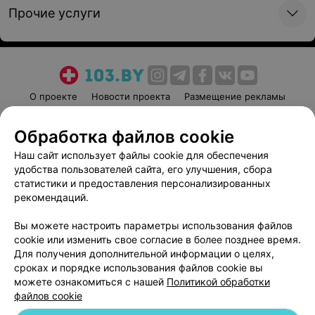
Прочие услуги
О проекте
Новости проекта
Размещение рекламы
Медицинский маркетинг
Публичный договор
Обработка файлов cookie
Пользовательское соглашение
Способы оплаты
Наш сайт использует файлы cookie для обеспечения
Вакансии
Партнеры
удобства пользователей сайта, его улучшения, сбора
Написать руководителю 103.by
статистики и предоставления персонализированных
Написать в поддержку
рекомендаций.
Персональные настройки cookie
Вы можете настроить параметры использования файлов
Обработка персональных данных
cookie или изменить свое согласие в более позднее время.
Для получения дополнительной информации о целях,
сроках и порядке использования файлов cookie вы
можете ознакомиться с нашей
Политикой обработки
файлов cookie