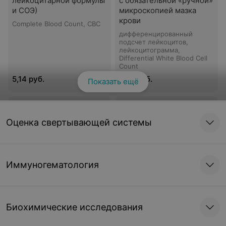
лейкоцитарной формулы
с обязательной «ручной»
и СОЭ)
микроскопией мазка
крови
Complete Blood Count, CBC
дифференцированный
подсчет лейкоцитов,
лейкоцитограмма,
Differential White Blood Cell
Count
5,14 руб.
7,03 руб.
Показать ещё
СОЭ
Ретикулоциты
Оценка свертывающей системы
Скорость Оседания
Эритроцитов, ESR
2,19 руб.
15,01 руб.
Иммуногематология
Ретикулоциты,
Электрофорез
расширенное
гемоглобина.
исследование
Гемоглобинопатии
Биохимические исследования
16,11 руб.
152,51 руб.